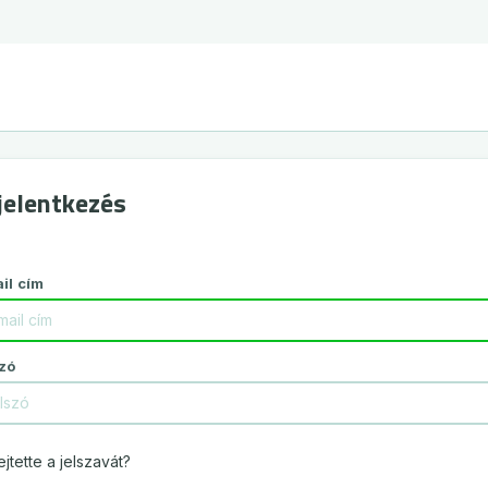
jelentkezés
il cím
zó
ejtette a jelszavát?